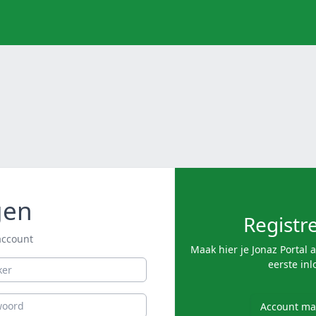
gen
Registr
account
Maak hier je Jonaz Portal 
eerste inl
Account ma