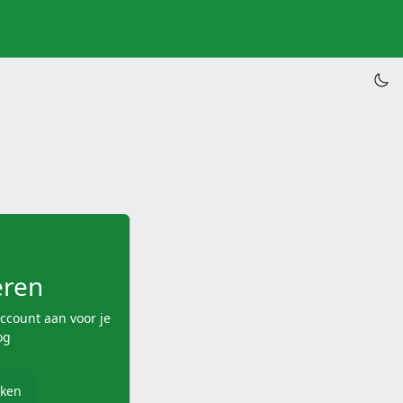
eren
account aan voor je
og
ken